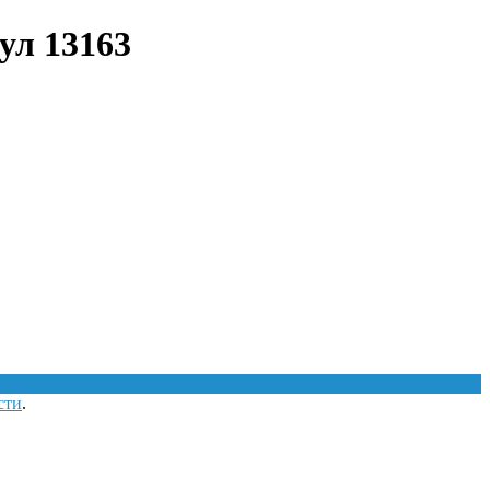
ул 13163
сти
.