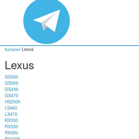
Каталог
Lexus
Lexus
GS300
GS350
GS430
GX470
HS250h
LS460
LX470
RX300
RX330
RX350
RX400h