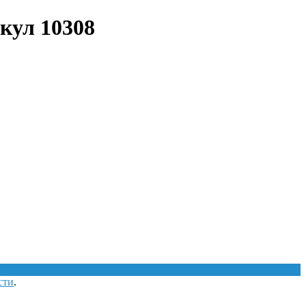
икул 10308
сти
.