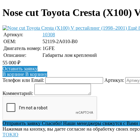
Nose cut Toyota Cresta (X100)
Ещё 
Артикул:
10308
OEM:
52119-2A010-B0
Двигатель номер:
1GFE
Описание:
Габариты лом креплений
55 000
₽
Оставить заявку
В корзине
В корзину
Телефон или Email:
Артикул:
Комментарий:
Отправить заявку
Спасибо! Наши менеджеры свяжутся с Вами 
Нажимая на кнопку, вы даете согласие на обработку своих пер
TOKIO