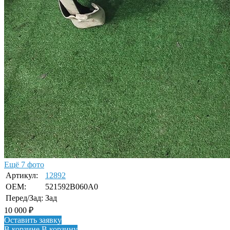
Ещё 7 фото
Артикул:
12892
OEM:
521592B060A0
Перед/Зад:
Зад
10 000
₽
Оставить заявку
В корзине
В корзину