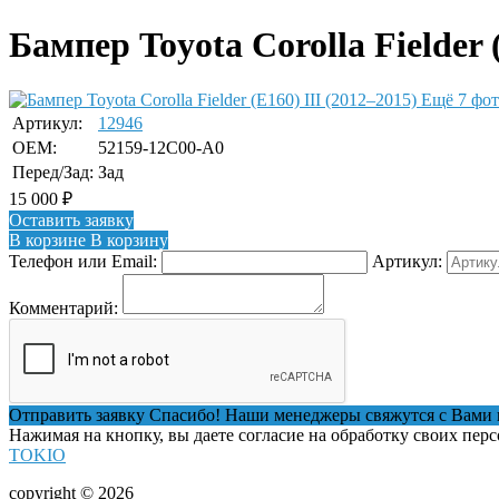
Бампер Toyota Corolla Fielder 
Ещё 7 фо
Артикул:
12946
OEM:
52159-12C00-A0
Перед/Зад:
Зад
15 000
₽
Оставить заявку
В корзине
В корзину
Телефон или Email:
Артикул:
Комментарий:
Отправить заявку
Спасибо! Наши менеджеры свяжутся с Вами 
Нажимая на кнопку, вы даете согласие на обработку своих пер
TOKIO
copyright © 2026