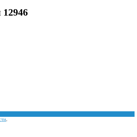
л 12946
сти
.