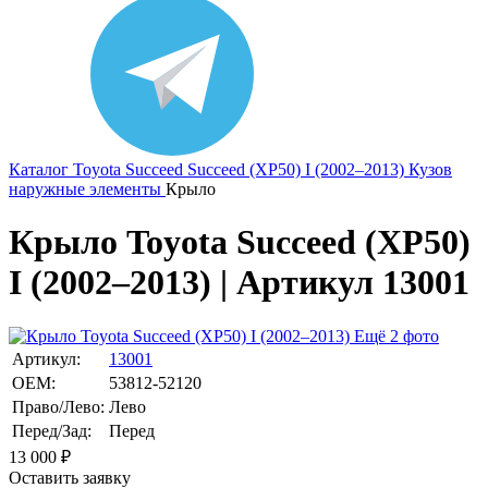
Каталог
Toyota
Succeed
Succeed (XP50) I (2002–2013)
Кузов
наружные элементы
Крыло
Крыло Toyota Succeed (XP50)
I (2002–2013) | Артикул 13001
Ещё 2 фото
Артикул:
13001
OEM:
53812-52120
Право/Лево:
Лево
Перед/Зад:
Перед
13 000
₽
Оставить заявку