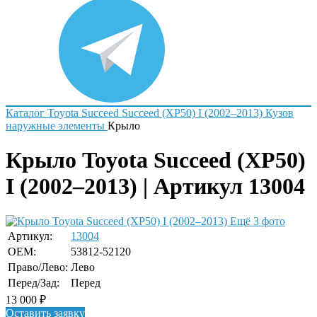
Каталог
Toyota
Succeed
Succeed (XP50) I (2002–2013)
Кузов
наружные элементы
Крыло
Крыло Toyota Succeed (XP50)
I (2002–2013) | Артикул 13004
Ещё 3 фото
Артикул:
13004
OEM:
53812-52120
Право/Лево:
Лево
Перед/Зад:
Перед
13 000
₽
Оставить заявку