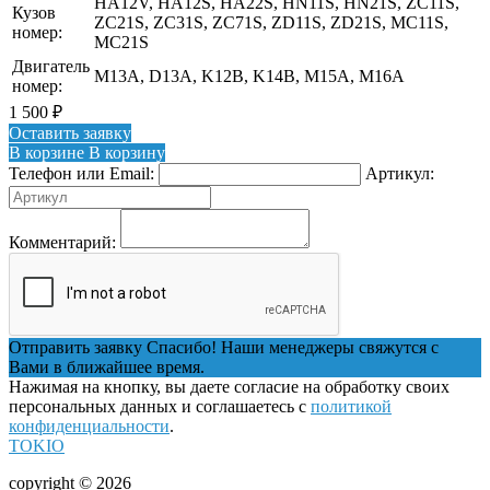
HA12V, HA12S, HA22S, HN11S, HN21S, ZC11S,
Кузов
ZC21S, ZC31S, ZC71S, ZD11S, ZD21S, MC11S,
номер:
MC21S
Двигатель
M13A, D13A, K12B, K14B, M15A, M16A
номер:
1 500
₽
Оставить заявку
В корзине
В корзину
Телефон или Email:
Артикул:
Комментарий:
Отправить заявку
Спасибо! Наши менеджеры свяжутся с
Вами в ближайшее время.
Нажимая на кнопку, вы даете согласие на обработку своих
персональных данных и соглашаетесь с
политикой
конфиденциальности
.
TOKIO
copyright © 2026