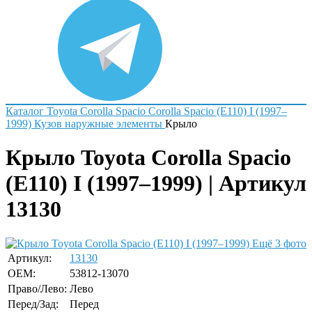
Каталог
Toyota
Corolla Spacio
Corolla Spacio (E110) I (1997–
1999)
Кузов наружные элементы
Крыло
Крыло Toyota Corolla Spacio
(E110) I (1997–1999) | Артикул
13130
Ещё 3 фото
Артикул:
13130
OEM:
53812-13070
Право/Лево:
Лево
Перед/Зад:
Перед