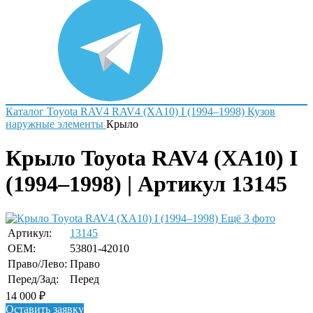
Каталог
Toyota
RAV4
RAV4 (XA10) I (1994–1998)
Кузов
наружные элементы
Крыло
Крыло Toyota RAV4 (XA10) I
(1994–1998) | Артикул 13145
Ещё 3 фото
Артикул:
13145
OEM:
53801-42010
Право/Лево:
Право
Перед/Зад:
Перед
14 000
₽
Оставить заявку