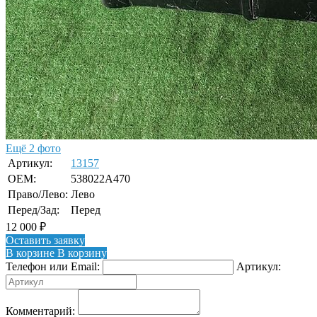
Ещё 2 фото
Артикул:
13157
OEM:
538022A470
Право/Лево:
Лево
Перед/Зад:
Перед
12 000
₽
Оставить заявку
В корзине
В корзину
Телефон или Email:
Артикул:
Комментарий: