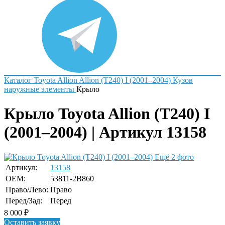
Каталог
Toyota
Allion
Allion (T240) I (2001–2004)
Кузов
наружные элементы
Крыло
Крыло Toyota Allion (T240) I
(2001–2004) | Артикул 13158
Ещё 2 фото
Артикул:
13158
OEM:
53811-2B860
Право/Лево:
Право
Перед/Зад:
Перед
8 000
₽
Оставить заявку