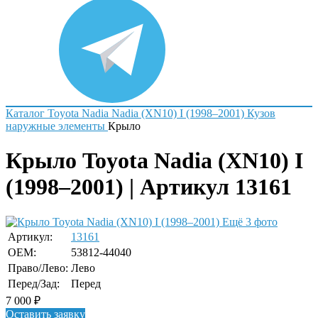
Каталог
Toyota
Nadia
Nadia (XN10) I (1998–2001)
Кузов
наружные элементы
Крыло
Крыло Toyota Nadia (XN10) I
(1998–2001) | Артикул 13161
Ещё 3 фото
Артикул:
13161
OEM:
53812-44040
Право/Лево:
Лево
Перед/Зад:
Перед
7 000
₽
Оставить заявку