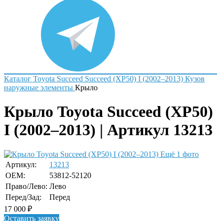
Каталог
Toyota
Succeed
Succeed (XP50) I (2002–2013)
Кузов
наружные элементы
Крыло
Крыло Toyota Succeed (XP50)
I (2002–2013) | Артикул 13213
Ещё 1 фото
Артикул:
13213
OEM:
53812-52120
Право/Лево:
Лево
Перед/Зад:
Перед
17 000
₽
Оставить заявку