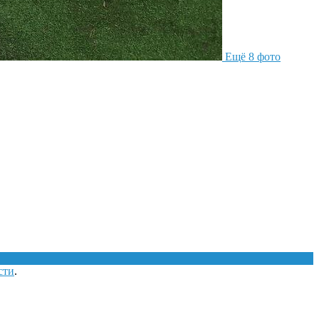
Ещё 8 фото
сти
.