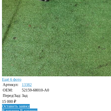
Ещё 6 фото
Артикул:
13382
OEM:
52159-68010-A0
Перед/Зад:
Зад
15 000
₽
Оставить заявку
В корзине
В корзину