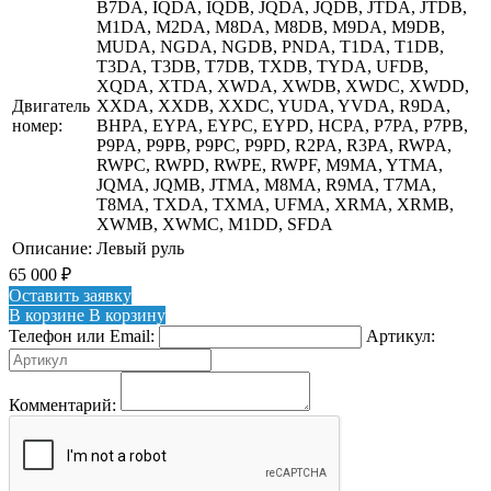
B7DA, IQDA, IQDB, JQDA, JQDB, JTDA, JTDB,
M1DA, M2DA, M8DA, M8DB, M9DA, M9DB,
MUDA, NGDA, NGDB, PNDA, T1DA, T1DB,
T3DA, T3DB, T7DB, TXDB, TYDA, UFDB,
XQDA, XTDA, XWDA, XWDB, XWDC, XWDD,
Двигатель
XXDA, XXDB, XXDC, YUDA, YVDA, R9DA,
номер:
BHPA, EYPA, EYPC, EYPD, HCPA, P7PA, P7PB,
P9PA, P9PB, P9PC, P9PD, R2PA, R3PA, RWPA,
RWPC, RWPD, RWPE, RWPF, M9MA, YTMA,
JQMA, JQMB, JTMA, M8MA, R9MA, T7MA,
T8MA, TXDA, TXMA, UFMA, XRMA, XRMB,
XWMB, XWMC, M1DD, SFDA
Описание:
Левый руль
65 000
₽
Оставить заявку
В корзине
В корзину
Телефон или Email:
Артикул:
Комментарий: