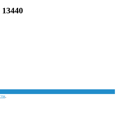
 13440
сти
.