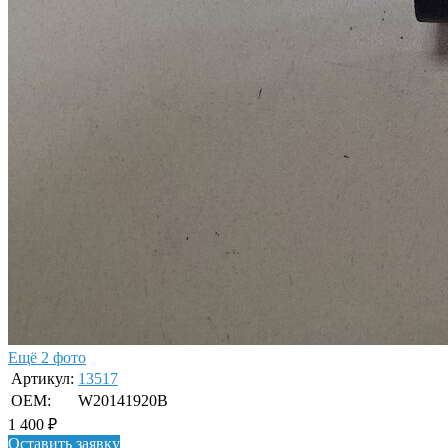
Ещё 2 фото
Артикул:
13517
OEM:
W20141920B
1 400
₽
Оставить заявку