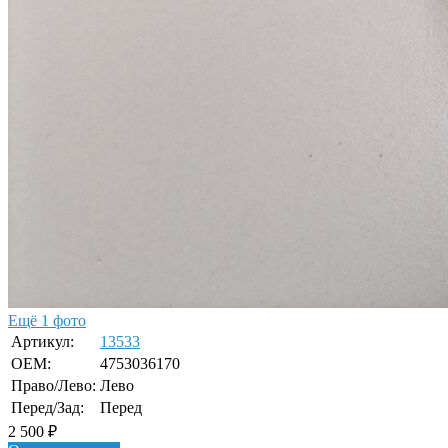
Ещё 1 фото
Артикул:
13533
OEM:
4753036170
Право/Лево:
Лево
Перед/Зад:
Перед
2 500
₽