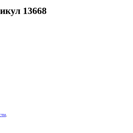
икул 13668
сти
.