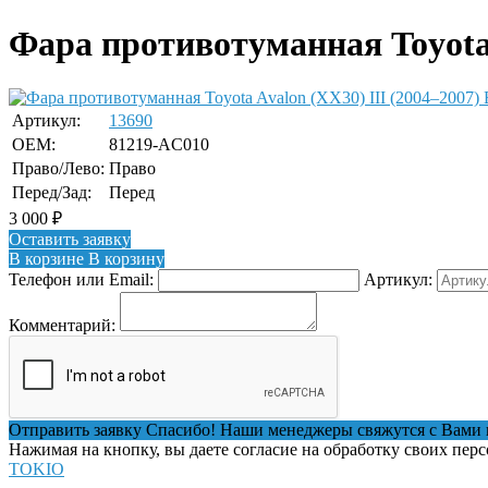
Фара противотуманная Toyota 
Артикул:
13690
OEM:
81219-AC010
Право/Лево:
Право
Перед/Зад:
Перед
3 000
₽
Оставить заявку
В корзине
В корзину
Телефон или Email:
Артикул:
Комментарий:
Отправить заявку
Спасибо! Наши менеджеры свяжутся с Вами 
Нажимая на кнопку, вы даете согласие на обработку своих пер
TOKIO