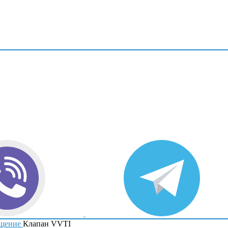
щение
Клапан VVTI