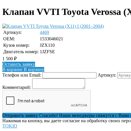
Клапан VVTI Toyota Verossa (X
Артикул:
4469
OEM:
1533046021
Кузов номер:
JZX110
Двигатель номер:
1JZFSE
1 500
₽
Оставить заявку
В корзине
В корзину
Телефон или Email:
Артикул:
Комментарий:
Отправить заявку
Спасибо! Наши менеджеры свяжутся с Вами 
Нажимая на кнопку, вы даете согласие на обработку своих пер
TOKIO