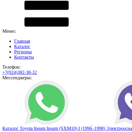
Меню:
Главная
Каталог
Регионы
Контакты
Телефон:
+7(924)382-38-32
Мессенджеры:
Каталог
Toyota
Ipsum
Ipsum (SXM10) I (1996–1998)
Электроосн